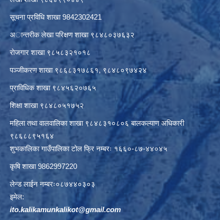
सूचना प्रविधि शाखा 9842302421
अान्तरीक लेखा परिक्षण शाखा ९८४८०३७६३२
राेजगार शाखा ९८५८३२१०१८
पञ्जीकरण शाखा ९८६८३१७८६१, ९८४८०९७४२४
प्राविधिक शाखा ९८४५६२०७६५
शिक्षा शाखा ९८४८०५१७५२
महिला तथा वालवालिका शाखा ९८४८३१०८०६ बालकल्याण अधिकारी
९८६८८९५१६४
शुभकालिका गाउँपालिका टोल फ्रि नम्बरः १६६०-८७-४४०४५
कृषि शाखा 9862997220
लेन्ड लाईन नम्बरः०८७४४०३०३
इमेल:
ito.kalikamunkalikot@gmail.com