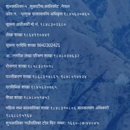
शूभकालिका-५ ,सुकाटीया,कालिकोट ,नेपाल
फोन न. : प्रमुख प्रशासकीय अधिकृत ९८४५६२०७६५
सूचना अधीकारी माे नं. ९८४८३०२६८०
लेखा शाखा ९८६४९९०४४९
सूचना प्रविधि शाखा 9842302421
अान्तरीक लेखा परिक्षण शाखा ९८४८०३७६३२
राेजगार शाखा ९८५८३२१०१८
पञ्जीकरण शाखा ९८६८३१७८६१, ९८४८०९७४२४
प्राविधिक शाखा ९८४५६२०७६५
शिक्षा शाखा ९८४८०५१७५२
महिला तथा वालवालिका शाखा ९८४८३१०८०६ बालकल्याण अधिकारी
९८६८८९५१६४
शुभकालिका गाउँपालिका टोल फ्रि नम्बरः १६६०-८७-४४०४५