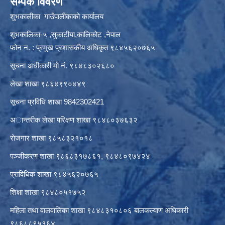
सम्पर्क विवरण
शुभकालीका गाउँपालीकाको कार्यालय
शूभकालिका-५ ,सुकाटीया,कालिकोट ,नेपाल
फोन न. : प्रमुख प्रशासकीय अधिकृत ९८४५६२०७६५
सूचना अधीकारी माे नं. ९८४८३०२६८०
लेखा शाखा ९८६४९९०४४९
सूचना प्रविधि शाखा 9842302421
अान्तरीक लेखा परिक्षण शाखा ९८४८०३७६३२
राेजगार शाखा ९८५८३२१०१८
पञ्जीकरण शाखा ९८६८३१७८६१, ९८४८०९७४२४
प्राविधिक शाखा ९८४५६२०७६५
शिक्षा शाखा ९८४८०५१७५२
महिला तथा वालवालिका शाखा ९८४८३१०८०६ बालकल्याण अधिकारी
९८६८८९५१६४