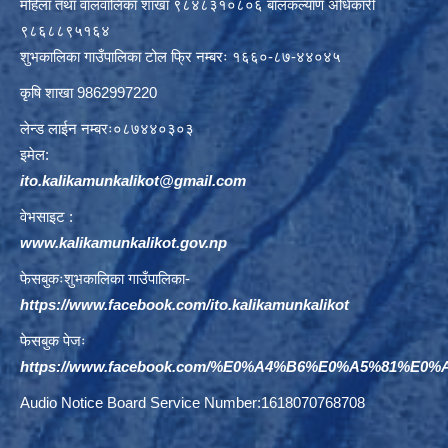
महिला तथा वालवालिका शाखा ९८४८३१०८०६ बालकल्याण अधिकारी
९८६८८९५१६४
शुभकालिका गाउँपालिका टोल फ्रि नम्बरः १६६०-८७-४४०४५
कृषि शाखा 9862997220
लेन्ड लाईन नम्बरः०८७४४०३०३
इमेल:
ito.kalikamunkalikot@gmail.com
वेभसाइट :
www.kalikamunkalikot.gov.np
फेसबुकःशुभकालिका गाउँपालिका-
https://www.facebook.com/ito.kalikamunkalikot
फेसबुक पेजः
https://www.facebook.com/%E0%A4%B6%E0%A5%81%E
Audio Notice Board Service Number:1618070768708