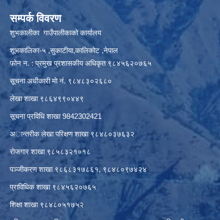
सम्पर्क विवरण
शुभकालीका गाउँपालीकाको कार्यालय
शूभकालिका-५ ,सुकाटीया,कालिकोट ,नेपाल
फोन न. : प्रमुख प्रशासकीय अधिकृत ९८४५६२०७६५
सूचना अधीकारी माे नं. ९८४८३०२६८०
लेखा शाखा ९८६४९९०४४९
सूचना प्रविधि शाखा 9842302421
अान्तरीक लेखा परिक्षण शाखा ९८४८०३७६३२
राेजगार शाखा ९८५८३२१०१८
पञ्जीकरण शाखा ९८६८३१७८६१, ९८४८०९७४२४
प्राविधिक शाखा ९८४५६२०७६५
शिक्षा शाखा ९८४८०५१७५२