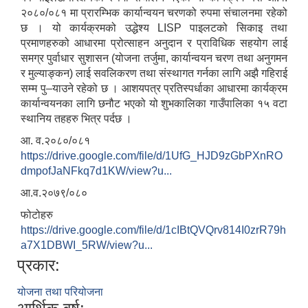
२०८०/०८१ मा प्रारम्भिक कार्यान्वयन चरणको रुपमा संचालनमा रहेको
छ । यो कार्यक्रमको उद्धेश्य LISP पाइलटको सिकाइ तथा
प्रमाणहरुको आधारमा प्रोत्साहन अनुदान र प्राविधिक सहयोग लाई
समग्र पुर्वाधार सुशासन (योजना तर्जुमा, कार्यान्वयन चरण तथा अनुगमन
र मुल्याङ्कन) लाई सवलिकरण तथा संस्थागत गर्नका लागि अझै गहिराई
सम्म पु–याउने रहेको छ । आशयपत्र प्रतिस्पर्धाका आधारमा कार्यक्रम
कार्यान्वयनका लागि छनौट भएको यो शुभकालिका गाउँपालिका १५ वटा
स्थानिय तहहरु भित्र पर्दछ ।
आ. व.२०८०/०८१
https://drive.google.com/file/d/1UfG_HJD9zGbPXnRO
dmpofJaNFkq7d1KW/view?u...
आ.व.२०७९/०८०
फोटोहरु
https://drive.google.com/file/d/1cIBtQVQrv814I0zrR79h
a7X1DBWI_5RW/view?u...
प्रकार:
योजना तथा परियोजना