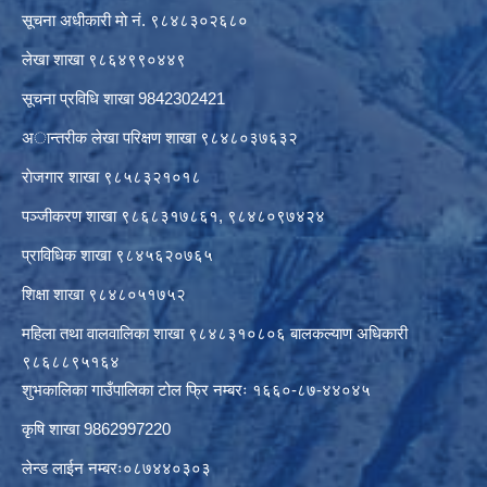
सूचना अधीकारी माे नं. ९८४८३०२६८०
लेखा शाखा ९८६४९९०४४९
सूचना प्रविधि शाखा 9842302421
अान्तरीक लेखा परिक्षण शाखा ९८४८०३७६३२
राेजगार शाखा ९८५८३२१०१८
पञ्जीकरण शाखा ९८६८३१७८६१, ९८४८०९७४२४
प्राविधिक शाखा ९८४५६२०७६५
शिक्षा शाखा ९८४८०५१७५२
महिला तथा वालवालिका शाखा ९८४८३१०८०६ बालकल्याण अधिकारी
९८६८८९५१६४
शुभकालिका गाउँपालिका टोल फ्रि नम्बरः १६६०-८७-४४०४५
कृषि शाखा 9862997220
लेन्ड लाईन नम्बरः०८७४४०३०३