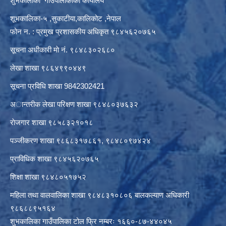
शुभकालीका गाउँपालीकाको कार्यालय
शूभकालिका-५ ,सुकाटीया,कालिकोट ,नेपाल
फोन न. : प्रमुख प्रशासकीय अधिकृत ९८४५६२०७६५
सूचना अधीकारी माे नं. ९८४८३०२६८०
लेखा शाखा ९८६४९९०४४९
सूचना प्रविधि शाखा 9842302421
अान्तरीक लेखा परिक्षण शाखा ९८४८०३७६३२
राेजगार शाखा ९८५८३२१०१८
पञ्जीकरण शाखा ९८६८३१७८६१, ९८४८०९७४२४
प्राविधिक शाखा ९८४५६२०७६५
शिक्षा शाखा ९८४८०५१७५२
महिला तथा वालवालिका शाखा ९८४८३१०८०६ बालकल्याण अधिकारी
९८६८८९५१६४
शुभकालिका गाउँपालिका टोल फ्रि नम्बरः १६६०-८७-४४०४५