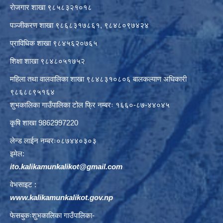
राेजगार शाखा ९८५८३२१०१८
पञ्जीकरण शाखा ९८६८३१७८६१, ९८४८०९७४२४
प्राविधिक शाखा ९८४५६२०७६५
शिक्षा शाखा ९८४८०५१७५२
महिला तथा वालवालिका शाखा ९८४८३१०८०६ बालकल्याण अधिकारी
९८६८८९५१६४
शुभकालिका गाउँपालिका टोल फ्रि नम्बरः १६६०-८७-४४०४५
कृषि शाखा 9862997220
लेन्ड लाईन नम्बरः०८७४४०३०३
इमेल:
ito.kalikamunkalikot@gmail.com
वेभसाइट :
www.kalikamunkalikot.gov.np
फेसबुकःशुभकालिका गाउँपालिका-