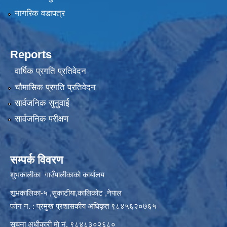
नागरिक वडापत्र
Reports
वार्षिक प्रगति प्रतिवेदन
चौमासिक प्रगति प्रतिवेदन
सार्वजनिक सुनुवाई
सार्वजनिक परीक्षण
सम्पर्क विवरण
शुभकालीका गाउँपालीकाको कार्यालय
शूभकालिका-५ ,सुकाटीया,कालिकोट ,नेपाल
फोन न. : प्रमुख प्रशासकीय अधिकृत ९८४५६२०७६५
सूचना अधीकारी माे नं. ९८४८३०२६८०