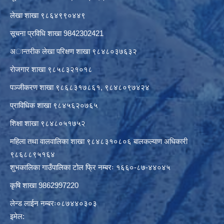
लेखा शाखा ९८६४९९०४४९
सूचना प्रविधि शाखा 9842302421
अान्तरीक लेखा परिक्षण शाखा ९८४८०३७६३२
राेजगार शाखा ९८५८३२१०१८
पञ्जीकरण शाखा ९८६८३१७८६१, ९८४८०९७४२४
प्राविधिक शाखा ९८४५६२०७६५
शिक्षा शाखा ९८४८०५१७५२
महिला तथा वालवालिका शाखा ९८४८३१०८०६ बालकल्याण अधिकारी
९८६८८९५१६४
शुभकालिका गाउँपालिका टोल फ्रि नम्बरः १६६०-८७-४४०४५
कृषि शाखा 9862997220
लेन्ड लाईन नम्बरः०८७४४०३०३
इमेल: