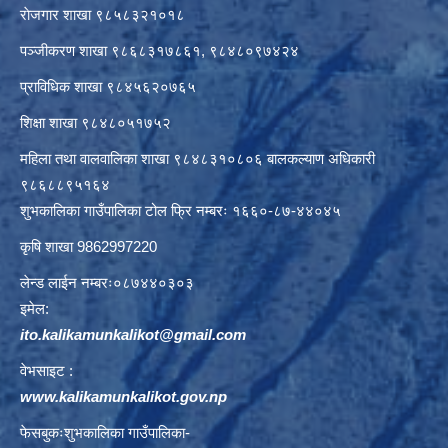
राेजगार शाखा ९८५८३२१०१८
पञ्जीकरण शाखा ९८६८३१७८६१, ९८४८०९७४२४
प्राविधिक शाखा ९८४५६२०७६५
शिक्षा शाखा ९८४८०५१७५२
महिला तथा वालवालिका शाखा ९८४८३१०८०६ बालकल्याण अधिकारी
९८६८८९५१६४
शुभकालिका गाउँपालिका टोल फ्रि नम्बरः १६६०-८७-४४०४५
कृषि शाखा 9862997220
लेन्ड लाईन नम्बरः०८७४४०३०३
इमेल:
ito.kalikamunkalikot@gmail.com
वेभसाइट :
www.kalikamunkalikot.gov.np
फेसबुकःशुभकालिका गाउँपालिका-