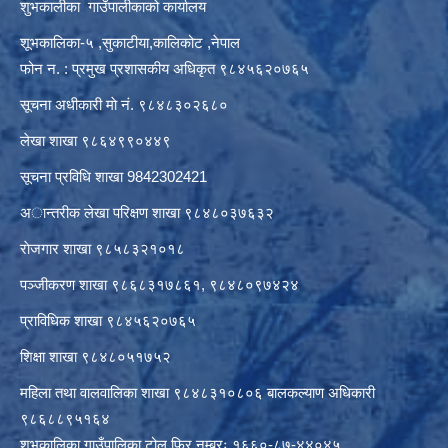
शुभकालीका गाउँपालीकाको कार्यालय
शूभकालिका-५ ,सुकाटीया,कालिकोट ,नेपाल
फोन न. : प्रमुख प्रशासकीय अधिकृत ९८४५६२०७६५
सूचना अधीकारी माे नं. ९८४८३०२६८०
लेखा शाखा ९८६४९९०४४९
सूचना प्रविधि शाखा 9842302421
अान्तरीक लेखा परिक्षण शाखा ९८४८०३७६३२
राेजगार शाखा ९८५८३२१०१८
पञ्जीकरण शाखा ९८६८३१७८६१, ९८४८०९७४२४
प्राविधिक शाखा ९८४५६२०७६५
शिक्षा शाखा ९८४८०५१७५२
महिला तथा वालवालिका शाखा ९८४८३१०८०६ बालकल्याण अधिकारी
९८६८८९५१६४
शुभकालिका गाउँपालिका टोल फ्रि नम्बरः १६६०-८७-४४०४५