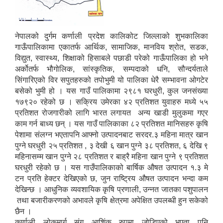
नेपालको दुर्गम कर्णाली प्रदेश कालिकोट जिल्लाको शुभकालिका
गाऊँपालिकामा एकातर्फ आर्थिक, सामाजिक, मानविय श्रोत, सडक,
विद्युत, स्वास्थ्य, शिक्षाको हिसाबले पछाडी परेको गाऊँपालिका हो भने
अर्कोतर्फ भौगोलिक, सांस्कृतिक, सम्पदाको धनि, सौन्दर्यताले
सिंगारिएको विर सपुतहरुको तपोभुमी यो पालिका धेरै सम्भावना ओगटेर
बसेको भुमी हो । यस गाउँ पालिकामा २९८१ घरधुरी, कुल जनसंख्या
१७९२० रहेको छ । सक्रिय उमेरका ४२ प्रतिशत युवाहरु मध्ये ५५
प्रतिशत रोजगारीको लागि भारत लगायत अन्य खाडी मुलुकमा गएर
काम गर्न बाध्य छन् । यस गाउँ पालिकाका ८२ प्रतिशत मानिसहरु कृषि
पेशामा संलग्न भएतापनि आफ्नो उत्पादनबाट सरदर.३ महिना मात्र खान
पुग्ने घरधुरी २५ प्रतिशत , ३ देखी ६ खान पुग्ने ३८ प्रतिशत, ६ देखि ९
महिनासम्म खान पुग्ने २८ प्रतिशत र बाह्रै महिना खान पुग्ने ९ प्रतिशत
घरधुरी रहेको छ । यस गाउँपालिकाको बार्षिक औषत उत्पादन १.३ मे
टन प्रति हेक्टर देखिएको छ, जुन राष्ट्रिय औषत उत्पादन भन्दा कम
देखिन्छ । आधुनिक व्यवशायिक कृषि प्रणाली, उन्नत जातका पशुपालन
तथा बजारीकरणको अभावले कृषि क्षेत्रमा अपेक्षित उपलब्धी हुन सकेको
छैन ।
कर्णाली लोकमार्ग संग आशिंक रुपमा जोडिएको भएता पनि