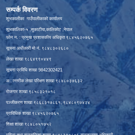
सम्पर्क विवरण
शुभकालीका गाउँपालीकाको कार्यालय
शूभकालिका-५ ,सुकाटीया,कालिकोट ,नेपाल
फोन न. : प्रमुख प्रशासकीय अधिकृत ९८४५६२०७६५
सूचना अधीकारी माे नं. ९८४८३०२६८०
लेखा शाखा ९८६४९९०४४९
सूचना प्रविधि शाखा 9842302421
अान्तरीक लेखा परिक्षण शाखा ९८४८०३७६३२
राेजगार शाखा ९८५८३२१०१८
पञ्जीकरण शाखा ९८६८३१७८६१, ९८४८०९७४२४
प्राविधिक शाखा ९८४५६२०७६५
शिक्षा शाखा ९८४८०५१७५२
महिला तथा वालवालिका शाखा ९८४८३१०८०६ बालकल्याण अधिकारी