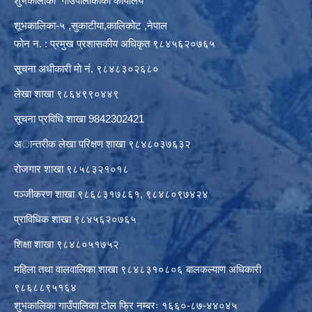
शुभकालीका गाउँपालीकाको कार्यालय
शूभकालिका-५ ,सुकाटीया,कालिकोट ,नेपाल
फोन न. : प्रमुख प्रशासकीय अधिकृत ९८४५६२०७६५
सूचना अधीकारी माे नं. ९८४८३०२६८०
लेखा शाखा ९८६४९९०४४९
सूचना प्रविधि शाखा 9842302421
अान्तरीक लेखा परिक्षण शाखा ९८४८०३७६३२
राेजगार शाखा ९८५८३२१०१८
पञ्जीकरण शाखा ९८६८३१७८६१, ९८४८०९७४२४
प्राविधिक शाखा ९८४५६२०७६५
शिक्षा शाखा ९८४८०५१७५२
महिला तथा वालवालिका शाखा ९८४८३१०८०६ बालकल्याण अधिकारी
९८६८८९५१६४
शुभकालिका गाउँपालिका टोल फ्रि नम्बरः १६६०-८७-४४०४५