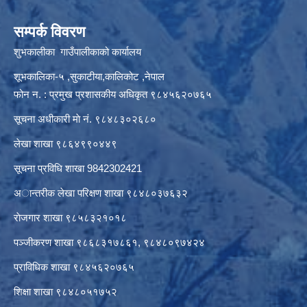
सम्पर्क विवरण
शुभकालीका गाउँपालीकाको कार्यालय
शूभकालिका-५ ,सुकाटीया,कालिकोट ,नेपाल
फोन न. : प्रमुख प्रशासकीय अधिकृत ९८४५६२०७६५
सूचना अधीकारी माे नं. ९८४८३०२६८०
लेखा शाखा ९८६४९९०४४९
सूचना प्रविधि शाखा 9842302421
अान्तरीक लेखा परिक्षण शाखा ९८४८०३७६३२
राेजगार शाखा ९८५८३२१०१८
पञ्जीकरण शाखा ९८६८३१७८६१, ९८४८०९७४२४
प्राविधिक शाखा ९८४५६२०७६५
शिक्षा शाखा ९८४८०५१७५२