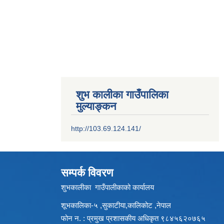
शुभ कालीका गाउँपालिका
मुल्याङ्कन
http://103.69.124.141/
सम्पर्क विवरण
शुभकालीका गाउँपालीकाको कार्यालय
शूभकालिका-५ ,सुकाटीया,कालिकोट ,नेपाल
फोन न. : प्रमुख प्रशासकीय अधिकृत ९८४५६२०७६५