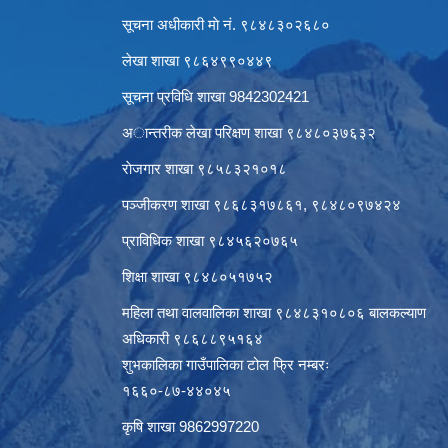
सूचना अधीकारी माे नं. ९८४८३०२६८०
लेखा शाखा ९८६४९९०४४९
सूचना प्रविधि शाखा 9842302421
अान्तरीक लेखा परिक्षण शाखा ९८४८०३७६३२
राेजगार शाखा ९८५८३२१०१८
पञ्जीकरण शाखा ९८६८३१७८६१, ९८४८०९७४२४
प्राविधिक शाखा ९८४५६२०७६५
शिक्षा शाखा ९८४८०५१७५२
महिला तथा वालवालिका शाखा ९८४८३१०८०६ बालकल्याण
अधिकारी ९८६८८९५१६४
शुभकालिका गाउँपालिका टोल फ्रि नम्बरः
१६६०-८७-४४०४५
कृषि शाखा 9862997220