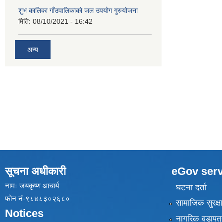
शुभ कालिका गाँउपालिकाको जल उपयोग गुरुयोजना
मिति:
08/10/2021 - 16:42
अन्य
सूचना अधीकारी
eGov serv
नामः जयकृष्ण आचार्य
घटना दर्ता
फोन नं-९८४८३०२६८०
सामाजिक सुरक्ष
Notices
नागरिक वडापत्