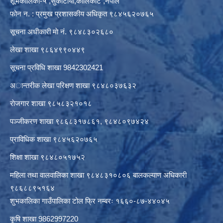
शूभकालिका-५ ,सुकाटीया,कालिकोट ,नेपाल
फोन न. : प्रमुख प्रशासकीय अधिकृत ९८४५६२०७६५
सूचना अधीकारी माे नं. ९८४८३०२६८०
लेखा शाखा ९८६४९९०४४९
सूचना प्रविधि शाखा 9842302421
अान्तरीक लेखा परिक्षण शाखा ९८४८०३७६३२
राेजगार शाखा ९८५८३२१०१८
पञ्जीकरण शाखा ९८६८३१७८६१, ९८४८०९७४२४
प्राविधिक शाखा ९८४५६२०७६५
शिक्षा शाखा ९८४८०५१७५२
महिला तथा वालवालिका शाखा ९८४८३१०८०६ बालकल्याण अधिकारी
९८६८८९५१६४
शुभकालिका गाउँपालिका टोल फ्रि नम्बरः १६६०-८७-४४०४५
कृषि शाखा 9862997220